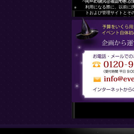
べく抑えられるように考慮して
同一の個人と確認できる
利用になる際に、以前に
トおよび管理サイトとそ
もちろん、これらの個人
などに意図的に開示する
5.コミュニティにおける
当サイトでは、ユーザー
います。ただし、掲示板
ビス上にユーザー本人が
能性があることに十分ご
このように、当サイトが
は、個人情報の保護の対
了承ください。