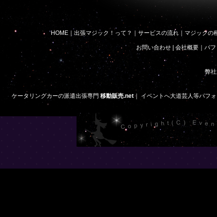
HOME
｜
出張マジック！って？
｜
サービスの流れ
｜
マジックの
お問い合わせ
|
会社概要
｜
パフ
弊社
ケータリングカーの派遣出張専門
移動販売.net
｜
イベントへ大道芸人等パフォ