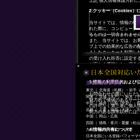
上記 個人情報保護方針
2.クッキー（Cookies
当サイトでは、情報の収
れた際に、コンピュータ
るものは一切含まれませ
また、当サイトでは、お
ブ上での効果的な広告の
うしたクッキーを利用し
の受け入れ拒否に設定す
が正しく機能しない場合
3.情報の利用目的および
主な派遣出張地域
東北 ｜ 北海道（札幌）・岩手
お問合わせの際にいただ
関東 ｜ 茨城（水戸）・栃木（
魅力的で価値のあるサー
中部 ｜ 福井・山梨（甲府）・
の許可なく第三者に個人
近畿 ｜ 三重・滋賀（大津）・
制力のある請求以外には
中国 ｜ 岡山・広島
四国 ｜ 徳島・香川・愛媛（松
4.情報の共有について
九州 ｜ 福岡（博多）・熊本
日本全国にいる登録パフォーマ