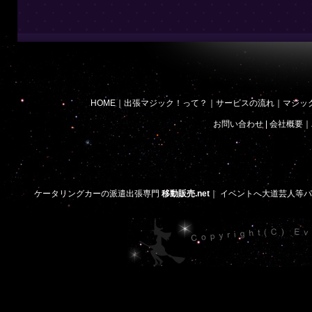
HOME
｜
出張マジック！って？
｜
サービスの流れ
｜
マジッ
お問い合わせ
|
会社概要
｜
ケータリングカーの派遣出張専門
移動販売.net
｜
イベントへ大道芸人等パ